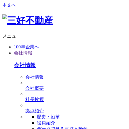
本文へ
メニュー
100年企業へ
会社情報
会社情報
会社情報
会社概要
社⻑挨拶
拠点紹介
歴史・沿革
役員紹介
データで⾒る三好不動産