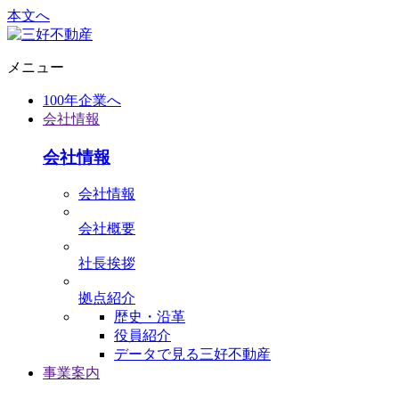
本文へ
メニュー
100年企業へ
会社情報
会社情報
会社情報
会社概要
社⻑挨拶
拠点紹介
歴史・沿革
役員紹介
データで⾒る三好不動産
事業案内