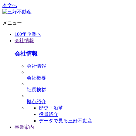
本文へ
メニュー
100年企業へ
会社情報
会社情報
会社情報
会社概要
社⻑挨拶
拠点紹介
歴史・沿革
役員紹介
データで⾒る三好不動産
事業案内