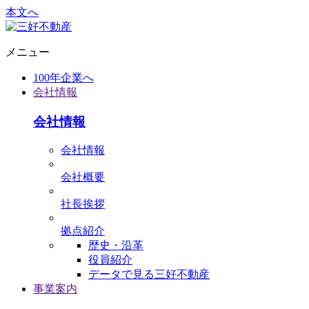
本文へ
メニュー
100年企業へ
会社情報
会社情報
会社情報
会社概要
社⻑挨拶
拠点紹介
歴史・沿革
役員紹介
データで⾒る三好不動産
事業案内