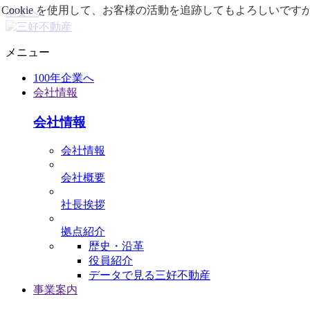
Cookie を使用して、お客様の活動を追跡してもよろしい
本文へ
メニュー
100年企業へ
会社情報
会社情報
会社情報
会社概要
社⻑挨拶
拠点紹介
歴史・沿革
役員紹介
データで⾒る三好不動産
事業案内