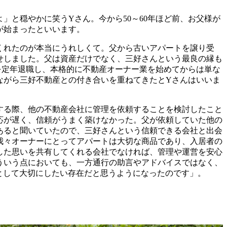
と穏やかに笑うYさん。今から50～60年ほど前、お父様が
が始まったといいます。
れたのが本当にうれしくて。父から古いアパートを譲り受
せしました。父は資産だけでなく、三好さんという最良の縁も
を定年退職し、本格的に不動産オーナー業を始めてからは単な
ながら三好不動産との付き合いを重ねてきたとYさんはいいま
る際、他の不動産会社に管理を依頼することを検討したこと
応が遅く、信頼がうまく築けなかった。父が依頼していた他の
あると聞いていたので、三好さんという信頼できる会社と出会
我々オーナーにとってアパートは大切な商品であり、入居者の
した思いを共有してくれる会社でなければ、管理や運営を安心
ういう点においても、一方通行の助言やアドバイスではなく、
として大切にしたい存在だと思うようになったのです」。