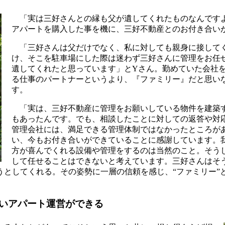
「実は三好さんとの縁も父が遺してくれたものなんですよ」
アパートを購入した事を機に、三好不動産とのお付き合い
「三好さんは父だけでなく、私に対しても親身に接してく
け、そこを駐車場にした際は迷わず三好さんに管理をお任
遺してくれたと思っています」とYさん。勤めていた会社
る仕事のパートナーというより、『ファミリー』だと思い
す。
「実は、三好不動産に管理をお願いしている物件を建築す
もあったんです。でも、相談したことに対しての返答や対
管理会社には、満足できる管理体制ではなかったところが
い、今もお付き合いができていることに感謝しています。
方が喜んでくれる設備や管理をするのは当然のこと。そう
して任せることはできないと考えています。三好さんはそ
うとしてくれる。その姿勢に一層の信頼を感じ、“ファミリー”
いアパート運営ができる