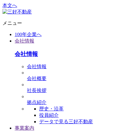
本文へ
メニュー
100年企業へ
会社情報
会社情報
会社情報
会社概要
社⻑挨拶
拠点紹介
歴史・沿革
役員紹介
データで⾒る三好不動産
事業案内